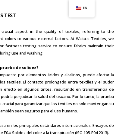
EN
S TEST
crucial aspect in the quality of textiles, referring to the
t colors to various external factors. At Waka-s Textiles, we
olor fastness testing service to ensure fabrics maintain their
during use and washing.
prueba de solidez?
mpuesto por elementos ácidos y alcalinos, puede afectar la
los textiles. El contacto prolongado entre textiles y el sudor
 efecto en algunos tintes, resultando en transferencia de
e podría perjudicar la salud del usuario. Por lo tanto, la prueba
s crucial para garantizar que los textiles no solo mantengan su
 también sean seguros para el uso humano.
sa en los principales estándares internacionales: Ensayos de
te E04: Solidez del color a la transpiración (ISO 105-E04:2013).